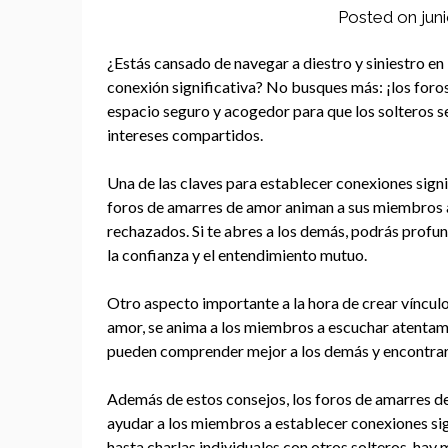
Posted on
jun
¿Estás cansado de navegar a diestro y siniestro en 
conexión significativa? No busques más: ¡los foro
espacio seguro y acogedor para que los solteros s
intereses compartidos.
Una de las claves para establecer conexiones signif
foros de amarres de amor animan a sus miembros a
rechazados. Si te abres a los demás, podrás profu
la confianza y el entendimiento mutuo.
Otro aspecto importante a la hora de crear vínculos
amor, se anima a los miembros a escuchar atentame
pueden comprender mejor a los demás y encontrar 
Además de estos consejos, los foros de amarres d
ayudar a los miembros a establecer conexiones si
hasta charlas individuales con otros solteros, hay