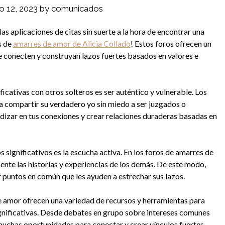
io 12, 2023
by
comunicados
las aplicaciones de citas sin suerte a la hora de encontrar una
s de
amarres de amor de Alicia Collado
! Estos foros ofrecen un
e conecten y construyan lazos fuertes basados en valores e
icativas con otros solteros es ser auténtico y vulnerable. Los
 compartir su verdadero yo sin miedo a ser juzgados o
ndizar en tus conexiones y crear relaciones duraderas basadas en
 significativos es la escucha activa. En los foros de amarres de
nte las historias y experiencias de los demás. De este modo,
puntos en común que les ayuden a estrechar sus lazos.
e amor ofrecen una variedad de recursos y herramientas para
gnificativas. Desde debates en grupo sobre intereses comunes
 muchas oportunidades para conectar y crear vínculos fuertes.