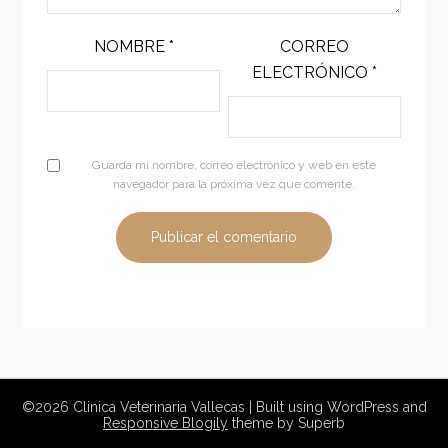
NOMBRE
*
CORREO
ELECTRÓNICO
*
Guarda mi nombre, correo electrónico y web en este
navegador para la próxima vez que comente.
©2026 Clinica Veterinaria Vallecas
| Built using WordPress and
Responsive Blogily
theme by Superb